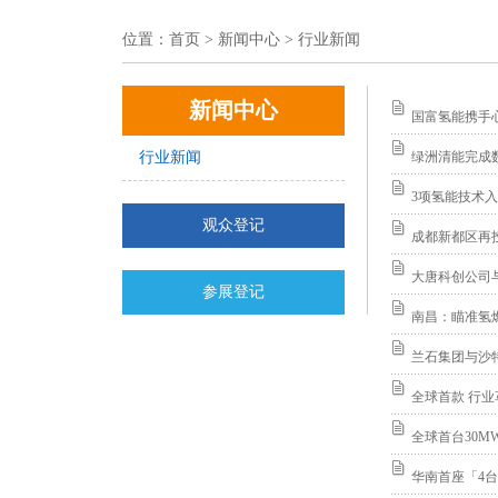
位置：
首页
> 新闻中心 > 行业新闻
新闻中心
国富氢能携手
行业新闻
绿洲清能完成
3项氢能技术
观众登记
成都新都区再投
大唐科创公司
参展登记
南昌：瞄准氢
兰石集团与沙
全球首款 行业
全球首台30M
华南首座「4台