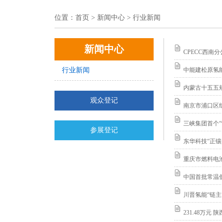
位置：
首页
> 新闻中心 > 行业新闻
新闻中心
CPECC西南
行业新闻
中能建松原氢
内蒙古十五五
观众登记
南京市浦口区
三峡集团首个
参展登记
东华科技“正镶
重庆市燃料电
中国首批常温
川晋氢能“链主
231.48万