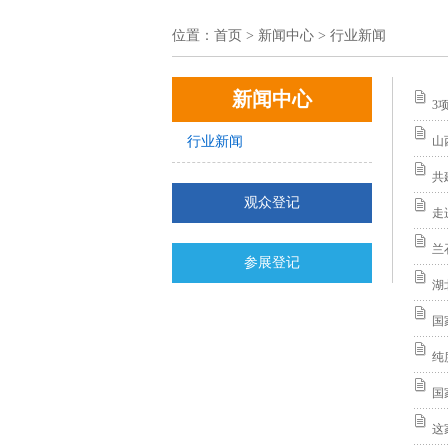
位置：
首页
> 新闻中心 > 行业新闻
新闻中心
3
行业新闻
山
共
观众登记
走
兰
参展登记
湖
国
纯
国
这