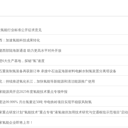
项氢能行业标准公开征求意见
西：加速氢能科技成果转化
建西部陆海新通道 助力更高水平对外开放
进6大生产基地，探秘“氢”速度
石重装制氢装备再获新订单 承接中石油蓝海新材料电解水制氢装置分离塔设备
北：持续推进氢化长江，加快氢能等新能源和清洁能源推广使用
家能源局开启2025年度氢能技术重点专项申报
度达99.999% 月出氢量近50吨 华电铁岭项目实现平稳驭风制氢
家重点研发计划“氢能技术”重点专项“液氢储供加用技术研究与交通枢纽示范项目”启动
家氢能企业即将上市！