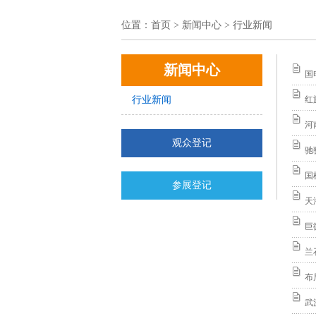
位置：
首页
> 新闻中心 > 行业新闻
新闻中心
国
行业新闻
红
河
观众登记
驰
国
参展登记
天
巨
兰
布
武