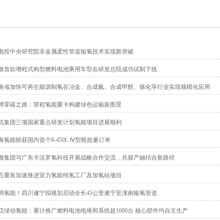
电投中央研究院非金属柔性管道输氢技术实现新突破
旗首款增程式构型燃料电池乘用车型在研发总院成功试制下线
南省加快可再生能源制氢在冶金、合成氨、合成甲醇、炼化等行业实现规模化应用
骋零碳之路：荣程氢能重卡构建绿色运输新图景
机集团三项国家重点研发计划氢能项目进展顺利
海氢能斩获国内首个8-450L Ⅳ型瓶批量订单
微集团与广东卡沃罗氢科技开展战略合作交流，共探产融结合新路径
石重装加速推进宣力氢能纯氢工厂及加氢站项目
局氢能！四川遂宁拟规划启动全长45公里遂宁至潼南输氢管道
汉绿动氢能：累计推广燃料电池电堆和系统超1000台 核心部件均自主生产