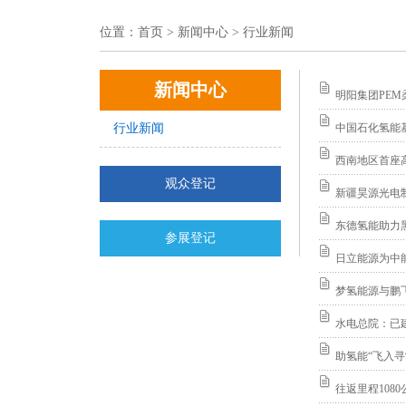
位置：
首页
> 新闻中心 > 行业新闻
新闻中心
明阳集团PE
行业新闻
中国石化氢能
西南地区首座
观众登记
新疆昊源光电
东德氢能助力
参展登记
日立能源为中
梦氢能源与鹏
水电总院：已建
助氢能“飞入寻
往返里程108