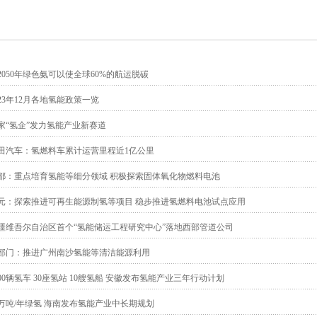
2050年绿色氨可以使全球60%的航运脱碳
023年12月各地氢能政策一览
5家“氢企”发力氢能产业新赛道
田汽车：氢燃料车累计运营里程近1亿公里
都：重点培育氢能等细分领域 积极探索固体氧化物燃料电池
元：探索推进可再生能源制氢等项目 稳步推进氢燃料电池试点应用
疆维吾尔自治区首个“氢能储运工程研究中心”落地西部管道公司
部门：推进广州南沙氢能等清洁能源利用
000辆氢车 30座氢站 10艘氢船 安徽发布氢能产业三年行动计划
0万吨/年绿氢 海南发布氢能产业中长期规划