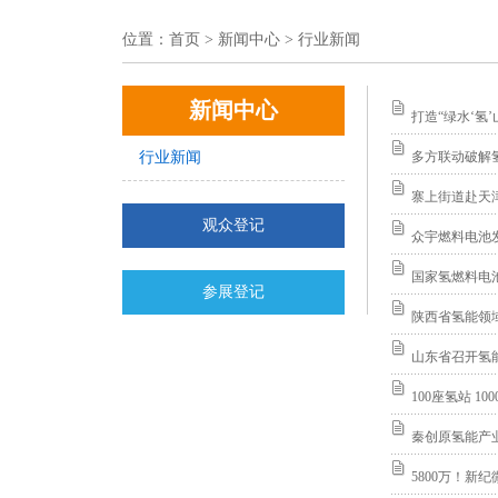
位置：
首页
> 新闻中心 > 行业新闻
新闻中心
打造“绿水‘氢
行业新闻
多方联动破解
寨上街道赴天
观众登记
众宇燃料电池发
国家氢燃料电
参展登记
陕西省氢能领
山东省召开氢
100座氢站 1
秦创原氢能产
5800万！新