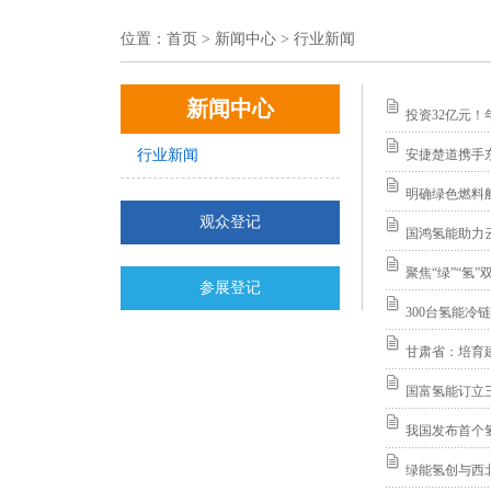
位置：
首页
> 新闻中心 > 行业新闻
新闻中心
投资32亿元
行业新闻
安捷楚道携手东
明确绿色燃料
观众登记
国鸿氢能助力
聚焦“绿”“氢
参展登记
300台氢能冷
甘肃省：培育
国富氢能订立
我国发布首个
绿能氢创与西