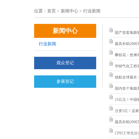
位置：
首页
> 新闻中心 > 行业新闻
新闻中心
国产首套氢膨
行业新闻
最高补助200
攀枝花：抢滩
观众登记
华锦气化工程
续航全球最长
参展登记
国内首个氢能
21亿元！中
注资1亿！这
最高补助200
CPECC华