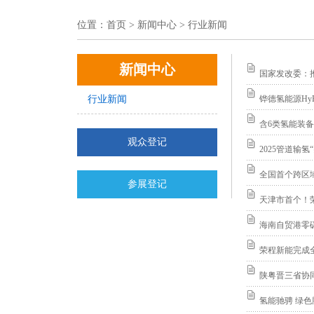
位置：
首页
> 新闻中心 > 行业新闻
新闻中心
国家发改委：
行业新闻
铧德氢能源Hy
含6类氢能装
观众登记
2025管道输氢
全国首个跨区
参展登记
天津市首个！
海南自贸港零
荣程新能完成
陕粤晋三省协
氢能驰骋 绿