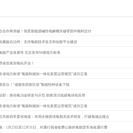
企合作再突破！尧景新能源碱性电解槽关键零部件顺利交付
孜藏族自治州：支持氢能技术攻关和创新平台建设
氢能产业发展等 北京发布94项地方标准
西省首座加氢站开业！
东省地方标准“氢能制储加一体化装置运营规范”成功立项
南首台！“成都东部新区造”氢能特种设备下线
信部：推动氢冶金研发与示范 助推清洁低碳氢绿色应用
东省地方标准“氢能制储加一体化装置运营规范”成功立项
汉市政协常委张海谋：布局生物质绿氢相关技术研发，打破氢储运痛点
南：1月25日至12月31日，对通行我省收费公路的氢能货车免收通行费