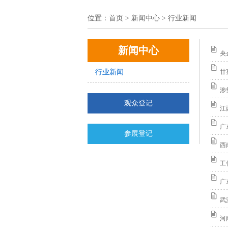
位置：
首页
> 新闻中心 > 行业新闻
新闻中心
央
行业新闻
甘
涉
观众登记
江
广
参展登记
西
工
广
武
河