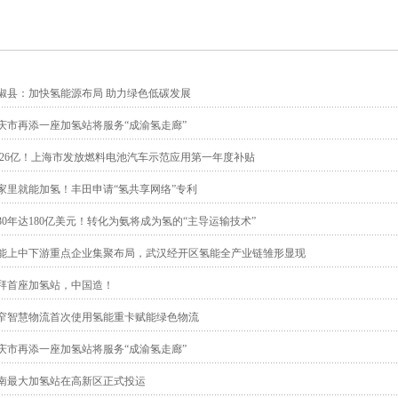
椒县：加快氢能源布局 助力绿色低碳发展
庆市再添一座加氢站将服务“成渝氢走廊”
.726亿！上海市发放燃料电池汽车示范应用第一年度补贴
家里就能加氢！丰田申请“氢共享网络”专利
030年达180亿美元！转化为氨将成为氢的“主导运输技术”
能上中下游重点企业集聚布局，武汉经开区氢能全产业链雏形显现
拜首座加氢站，中国造！
窄智慧物流首次使用氢能重卡赋能绿色物流
庆市再添一座加氢站将服务“成渝氢走廊”
南最大加氢站在高新区正式投运