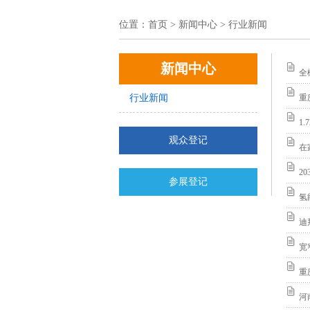
位置：
首页
> 新闻中心 > 行业新闻
新闻中心
全
行业新闻
重
1
观众登记
在
2
参展登记
氢
迪
宽
重
河