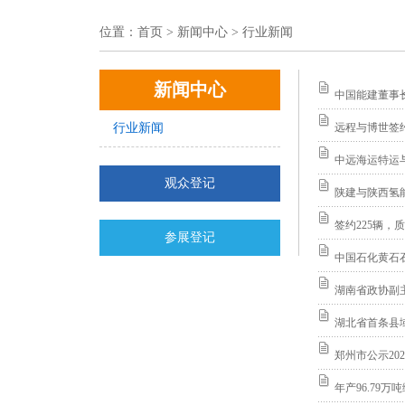
位置：
首页
> 新闻中心 > 行业新闻
新闻中心
中国能建董事
行业新闻
远程与博世签
中远海运特运
观众登记
陕建与陕西氢
签约225辆
参展登记
中国石化黄石
湖南省政协副
湖北省首条县
郑州市公示20
年产96.79